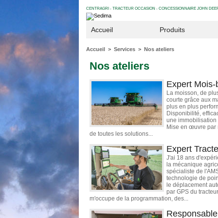
CENTRAGRI - TRACTEUR OCCASION - CONCESSIONNAIRE JOHN DEERE
Accueil
Produits
Accueil
>
Services
>
Nos ateliers
Nos ateliers
Expert Mois-
La moisson, de plu
courte grâce aux ma
plus en plus perfor
Disponibilité, effica
une immobilisation
Mise en œuvre par
de toutes les solutions...
Expert Tract
J'ai 18 ans d'expér
la mécanique agrico
spécialiste de l'AM
technologie de poin
le déplacement au
par GPS du tracteur
m'occupe de la programmation, des...
Responsable 