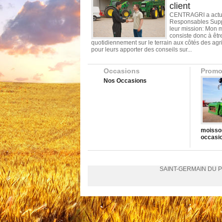
client
CENTRAGRI a actu
Responsables Supp
leur mission: Mon m
consiste donc à êtr
quotidiennement sur le terrain aux côtés des agr
pour leurs apporter des conseils sur...
Occasions
Promo
Nos Occasions
moisso
occasi
SAINT-GERMAIN DU PUY