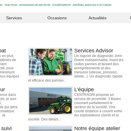
 - TRACTEUR - MOISSONNEUSE BATTEUSE - PULVÉRISATEUR - MATÉRIEL AGRICOLE D'OCCASION
Services
Occasions
Actualités
bat
Services Advisor
s en plus
Un logiciel de diagnostic John
tériels de
Deere indispensable, lisant les
mant.
codes pannes et faisant des
cité, pour
enregistrements et des
 minimum.
mesures (vitesse, pression,
 nos équipes
débits...). Un diagnostic rapide
et efficace des pannes...
eur
L'équipe
ience dans
CENTRAGRI propose un
le, je suis
service de proximité: 3 Bases
S,
couvrant parfaitement le
te qui gère
secteur de la société, Une
tomatique
courte distance à couvrir entre
. Je
les exploitations clients et la
société. Des délais...
suivi
Notre équipe atelier