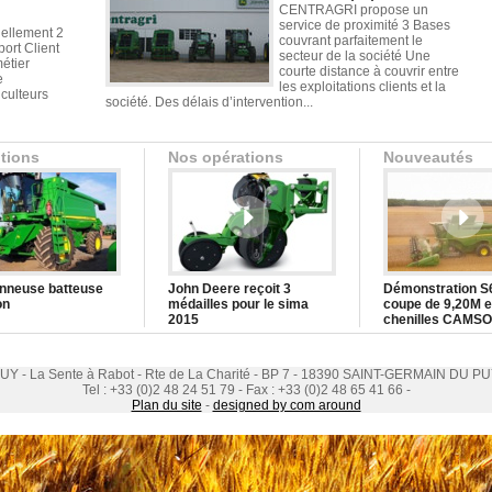
CENTRAGRI propose un
service de proximité 3 Bases
ellement 2
couvrant parfaitement le
ort Client
secteur de la société Une
étier
courte distance à couvrir entre
e
les exploitations clients et la
iculteurs
société. Des délais d’intervention...
tions
Nos opérations
Nouveautés
nneuse batteuse
John Deere reçoit 3
Démonstration S
on
médailles pour le sima
coupe de 9,20M e
2015
chenilles CAMSO
 - La Sente à Rabot - Rte de La Charité - BP 7 - 18390 SAINT-GERMAIN DU PU
Tel : +33 (0)2 48 24 51 79 - Fax : +33 (0)2 48 65 41 66 -
Plan du site
-
designed by com around