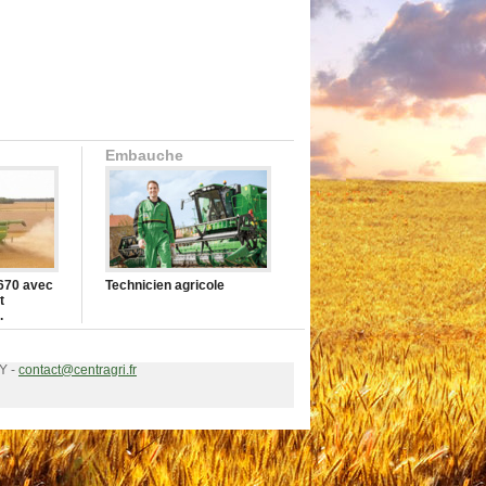
Embauche
670 avec
Technicien agricole
t
.
Y -
contact@centragri.fr